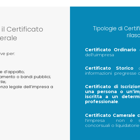
il Certificato
Tipologie di Certi
rila
rale
Certificato Ordinario
c
rve per:
dell'uimpresa
Certificato Storico
ch
e d’appalto;
informazioni pregresse d
ziamento o bandi pubblici;
ile;
enza legale dell’impresa a
Certificato di Iscrizio
una persona o un’im
iscritta a un determ
professionale
.
Certificato Camerale 
l'impresa non è s
concorsuali o liquidatori