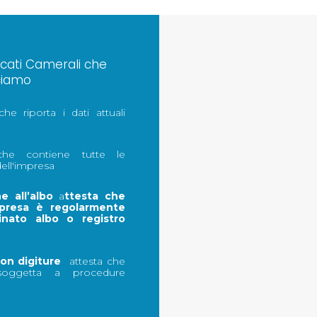
ficati Camerali che
sciamo
he riporta i dati attuali
e contiene tutte le
ell'impresa
ne all’albo
a
ttesta che
presa è regolarmente
inato albo o registro
con digiture
attesta che
oggetta a procedure
e