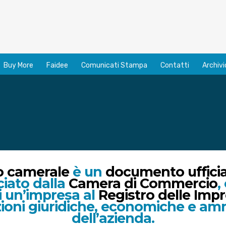
Buy More
Faidee
Comunicati Stampa
Contatti
Archivi
to camerale
è un
documento ufficia
ciato dalla
Camera di Commercio
,
di un’impresa al
Registro delle Imp
zioni giuridiche, economiche e amm
dell’azienda.