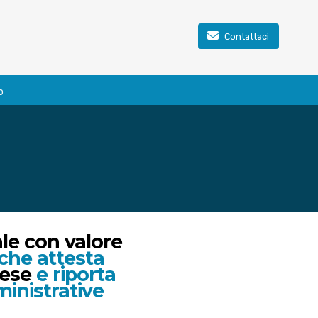
Contattaci
o
le con valore
 che attesta
rese
e riporta
inistrative