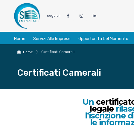
seguici:
Home
Servizi Alle Imprese
Opportunità Del Momento
Certificati Camerali
Home
Certificati Camerali
Un
certifica
legale
rilas
l’iscrizione 
le informa