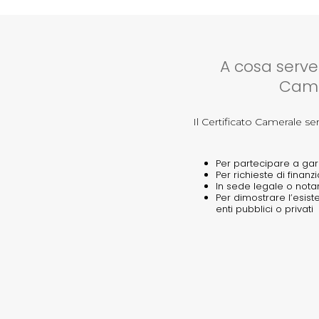
A cosa serve 
Came
Il Certificato Camerale se
Per partecipare a gar
Per richieste di finan
In sede legale o notar
Per dimostrare l’esist
enti pubblici o privati